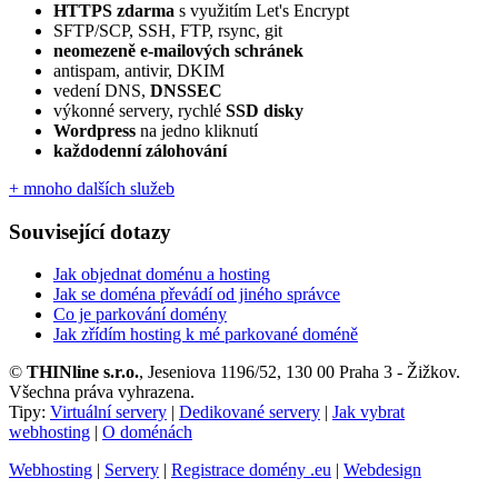
HTTPS zdarma
s využitím Let's Encrypt
SFTP/SCP, SSH, FTP, rsync, git
neomezeně e‑mailových schránek
antispam, antivir, DKIM
vedení DNS,
DNSSEC
výkonné servery, rychlé
SSD disky
Wordpress
na jedno kliknutí
každodenní zálohování
+ mnoho dalších služeb
Související dotazy
Jak objednat doménu a hosting
Jak se doména převádí od jiného správce
Co je parkování domény
Jak zřídím hosting k mé parkované doméně
©
THINline s.r.o.
, Jeseniova 1196/52, 130 00 Praha 3 - Žižkov.
Všechna práva vyhrazena.
Tipy:
Virtuální servery
|
Dedikované servery
|
Jak vybrat
webhosting
|
O doménách
Webhosting
|
Servery
|
Registrace domény .eu
|
Webdesign