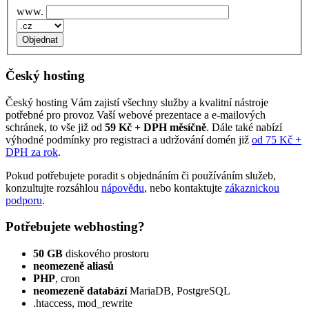
www.
Český hosting
Český hosting Vám zajistí všechny služby a kvalitní nástroje
potřebné pro provoz Vaší webové prezentace a e‑mailových
schránek, to vše již od
59 Kč + DPH měsíčně
. Dále také nabízí
výhodné podmínky pro registraci a udržování domén již
od 75 Kč +
DPH za rok
.
Pokud potřebujete poradit s objednáním či používáním služeb,
konzultujte rozsáhlou
nápovědu
, nebo kontaktujte
zákaznickou
podporu
.
Potřebujete webhosting?
50 GB
diskového prostoru
neomezeně aliasů
PHP
, cron
neomezeně databází
MariaDB, PostgreSQL
.htaccess, mod_rewrite